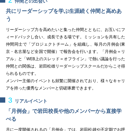
2
仲間との出会い
共にリーダーシップを学ぶ生涯続く仲間と高めあ
う
リーダーシップ力を高めたいと集った仲間とともに、お互いにフ
ィードバックし合い、成長できる場です。ミッションを共有した
仲間同士で「プロジェクトチーム」を組織し、毎月の月例会(東
京・名古屋など全国で開催）で報告会を行います。「月例会＝リ
アル」と「WEB上のスレッド＝オフライン」で熱い議論を行った
仲間との関係は、岩田松雄リーダーシップスクールだからこそ得
られるものです。
メンバー主催のイベントも頻繁に開催されており、様々なキャリ
アを持った優秀なメンバーと切磋琢磨できます。
3
リアルイベント
「月例会」で岩田校長や他のメンバーから直接学
べる
月に一度開催されるの「月例会」では、岩田松雄や不定期でお呼