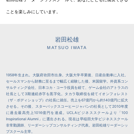
ことを楽しみにしています。
岩田松雄
MATSUO IWATA
1958年生まれ。大阪府吹田市出身。大阪大学卒業後、日産自動車に入社。
セールスマンから財務に至るまで幅広く経験した後、米国留学。外資系コン
サルティング会社、日本コカ・コーラ役員を経て、ゲーム会社のアトラスの
社長として3期連続赤字を黒字化。タカラ取締役を経てイオンフォレスト
（ザ・ボディショップ）の社長に就任。売上を67億円から約140億円に拡大
させる。その後、スターバックスコーヒージャパンの社長として2010年度
に過去最高売上1016億円を達成。UCLAビジネススクールより「100
Inspirational Alumni」に選出される。現在は早稲田大学ビジネススクール
非常勤講師、リーダーシップコンサルティング代表。岩田松雄リーダーシッ
プスクール主宰。