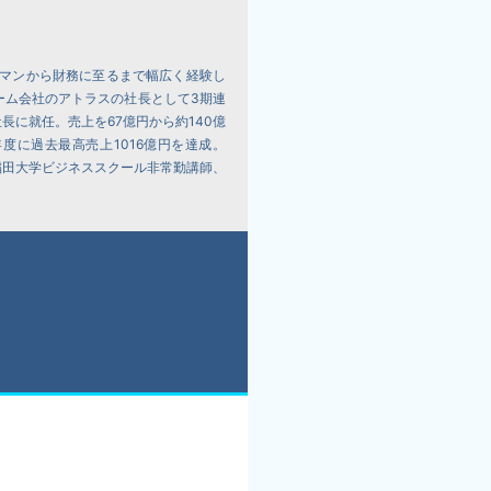
スマンから財務に至るまで幅広く経験し
ーム会社のアトラスの社長として3期連
に就任。売上を67億円から約140億
度に過去最高売上1016億円を達成。
現在は早稲田大学ビジネススクール非常勤講師、