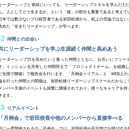
リーダーシップと単純にいっても、リーダーシップスキルを学んだだ
ん。人としてどう生きるか、という「徳」の部分も重要であると考えて
日本では数少ないプロ経営者である岩田松雄から、机上の空論ではない
含めた「生きたリーダーシップ」が学べます。
2
仲間との出会い
共にリーダーシップを学ぶ生涯続く仲間と高めあう
リーダーシップ力を高めたいと集った仲間とともに、お互いにフィー
す。ミッションを共有した仲間同士で「プロジェクトチーム」を組織し
ど全国で開催）で報告会を行います。「月例会＝リアル」と「WEB上の
論を行った仲間との関係は、岩田松雄リーダーシップスクールだからこ
メンバー主催のイベントも頻繁に開催されており、様々なキャリアを持
きます。
3
リアルイベント
「月例会」で岩田校長や他のメンバーから直接学べる
月に一度開催されるの「月例会」では、岩田松雄や不定期でお呼びする