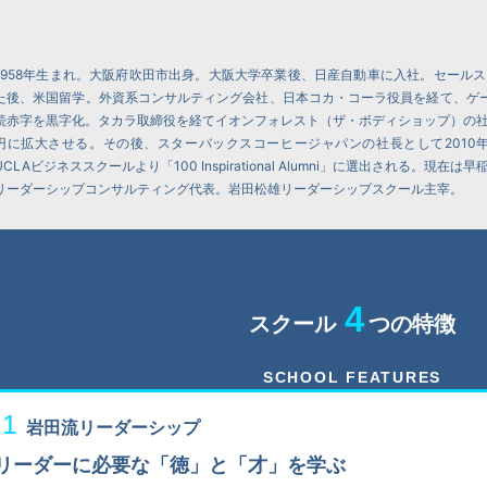
1958年生まれ。大阪府吹田市出身。大阪大学卒業後、日産自動車に入社。セール
た後、米国留学。外資系コンサルティング会社、日本コカ・コーラ役員を経て、ゲ
続赤字を黒字化。タカラ取締役を経てイオンフォレスト（ザ・ボディショップ）の社長
円に拡大させる。その後、スターバックスコーヒージャパンの社長として2010年
UCLAビジネススクールより「100 Inspirational Alumni」に選出される。
リーダーシップコンサルティング代表。岩田松雄リーダーシップスクール主宰。
4
スクール
つの特徴
SCHOOL FEATURES
1
岩田流リーダーシップ
リーダーに必要な「徳」と「才」を学ぶ