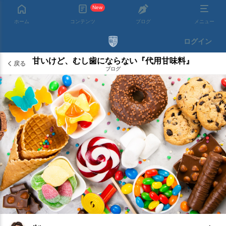
New
ホーム
コンテンツ
ブログ
メニュー
ログイン
甘いけど、むし歯にならない『代用甘味料』
戻る
ブログ