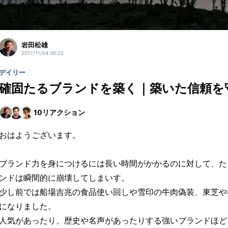
岩田松雄
2017/11/04 06:22
デイリー
確固たるブランドを築く｜築いた信頼を
10
リアクション
おはようございます。
ブランド力を身につけるには長い時間がかかるのに対して、た
ンドは瞬間的に崩壊してしまいす。
少し前では船場吉兆の食品使い回しや雪印の牛肉偽装、東芝や
になりました。
人気があったり、歴史や名声があったりする強いブランドほど